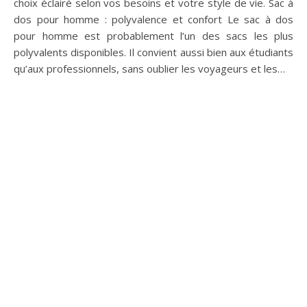
pour votre bébé, tout en prenant en compte le confort, les
styles, les tendances mode, et les accessoires adaptés.
Les critères de sélection d’une robe princesse pour bébé
Dans cette section, découvrez les…
Créez vos accessoires
papillon DIY pour une
touche personnelle et
originale
Vous êtes à la recherche d’accessoires originaux pour
personnaliser votre style et sortir du lot ? Les bijoux et
ornements en forme de papillon sont parfaits pour cela.
Dans cet article, nous vous donnons quelques idées pour