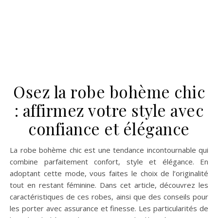
fleurs avec élégance ?
Lorsqu’il s’agit de choisir et porter une chemise à fleurs
avec élégance, il est essentiel de trouver le bon équilibre
entre les couleurs, les motifs et le style. Dans cet article,
nous vous donnons quelques conseils pour adopter ce look
printanier sans effort et avec goût. Pourquoi choisir une
chemise à fleurs ? La chemise à fleurs peut être un
excellent choix pour donner du pep’s à votre garde-robe
et apporter une touche de fantaisie à vos tenues. Les
motifs floraux confèrent un charme certain et une allure
décontractée qui s’accorde parfaitement aux styles
vestimentaires estivaux. Bien choisie, cette pièce…