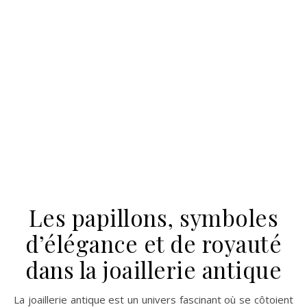
L’évolution des bijoux
Viking : De l’artisanat
antique à la tendance
moderne
Les bijoux Viking sont un témoignage fascinant de l’histoire,
ainsi que de l’artisanat et de l’esthétique d’une époque
révolue. Leur évolution au fil du temps montre comment
les Vikings ont adapté leurs talents en matière de joaillerie
pour créer des accessoires toujours plus beaux et
significatifs. Dans cet article, nous explorerons l’évolution
des bijoux Viking tout au long de leur histoire, y compris les
influences culturelles et stylistiques qui les ont façonnés,
et comment ces anciens trésors inspirent les tendances