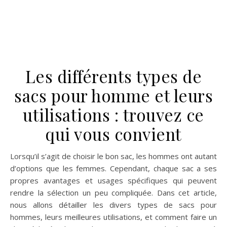
pour homme est probablement l’un des sacs les plus
polyvalents disponibles. Il convient aussi bien aux étudiants
qu’aux professionnels, sans oublier les voyageurs et les…
Comment choisir la robe
princesse idéale pour
votre bébé ?
La quête de la robe princesse parfaite pour votre bébé
peut être difficile, surtout lorsque l’on considère le grand
nombre d’options disponibles. Comment sélectionner celle
qui conviendra à votre princesse en herbe ? Quels sont les
critères à prendre en compte et les astuces pour faciliter
cet achat ? Dans cet article, nous vous proposons un guide
complet pour vous aider à trouver la robe princesse idéale