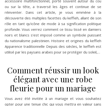
Comment réussir un look
élégant avec une robe
fleurie pour un mariage
Vous avez été invitée à un mariage et vous souhaitez
opter pour une tenue chic qui vous mettra en valeur sans
voler la vedette à la mariée ? La robe fleurie pourrait être
votre meilleure alliée. Non seulement elle est féminine et
estivale, mais elle offre également de multiples possibilités
en termes de style et d’accessoires. Je vais partager avec
vous quelques trucs et astuces pour adapter cette pièce
incontournable à l’occasion d’un mariage. Pourquoi choisir
une robe fleurie pour un mariage L’élégance intemporelle
des motifs floraux Les motifs floraux incarnent une
élégance intemporelle qui convient parfaitement aux
mariages. Ils sont…