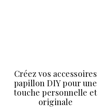
Osez la robe bohème chic
: affirmez votre style avec
confiance et élégance
La robe bohème chic est une tendance incontournable qui
combine parfaitement confort, style et élégance. En
adoptant cette mode, vous faites le choix de l’originalité
tout en restant féminine. Dans cet article, découvrez les
caractéristiques de ces robes, ainsi que des conseils pour
les porter avec assurance et finesse. Les particularités de
la robe bohème chic Synonyme de liberté, nature et
spiritualité, le style bohème se démarque par son ADN à
mi-chemin entre raffinement et simplicité. Voici quelques
points qui différencient une robe bohème chic : Matières