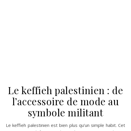
Le keffieh palestinien : de
l’accessoire de mode au
symbole militant
Le keffieh palestinien est bien plus qu’un simple habit. Cet
accessoire multifonctionnel, porté souvent autour du cou
ou sur la tête, a traversé les âges et continue de se
réinventer. Dans cet article, je vous emmène à la
découverte des multiples facettes du keffieh, allant de son
rôle en tant qu’icône de mode à sa signification politique
profonde. Vous verrez comment ce tissu tissé en damiers
noirs et blancs s’est imposé comme un symbole puissant
du nationalisme palestinien. Histoire et origines du keffieh
Apparence traditionnelle Depuis des siècles, le keffieh est
utilisé par les paysans arabes pour se protéger du soleil,…