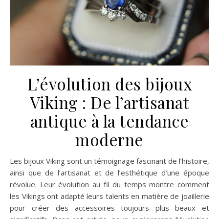
vikings : Tendances
actuelles et influences
modernes
Au fil des années, les tendances en matière de joaillerie se
sont considérablement diversifiées pour mieux s’adapter
aux goûts variés des amateurs de bijoux. Parmi celles-ci,
on assiste aujourd’hui à un retour en force des bijoux
vikings, qui ont su séduire grâce à l’alliance subtile entre
héritage ancestral et design contemporain. Dans cet
article, nous vous propose d’explorer le renouveau des
bijoux vikings et les tendances actuelles dans la joaillerie
nordique. Le renouveau des bijoux vikings : entre tradition
et modernité L’intérêt grandissant pour ces parures
rappelant les tribus scandinaves du passé peut être
attribué à plusieurs facteurs. Tout d’abord,…