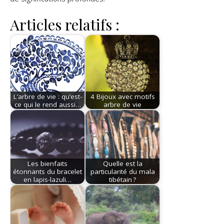
Articles relatifs :
L’arbre de vie : qu’est-
4 Bijoux avec motifs
ce qui le rend aussi…
arbre de vie
Les bienfaits
Quelle est la
étonnants du bracelet
particularité du mala
en lapis-lazuli…
tibétain ?