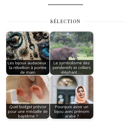
SÉLECTION
Les bijoux audacieux :
Le symbolisme des
la rébellion à portée
pendentifs et colliers
de main
éléphant :…
Quel budget prévoir
Pourquoi avoir un
pour une médaille de
bijou avec prénom
baptême ?
arabe ?