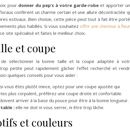
hoix pour
donner du pep’s à votre garde-robe
et apporter u
floraux confèrent un charme certain et une allure décontractée q
es estivaux. Bien choisie, cette pièce peut tout à fait être port
nements plus habillés. Si vous souhaitez
offrir une chemise à fleu
 site spécialisé et faites le meilleur choix.
ille et coupe
 de sélectionner la bonne taille et la coupe adaptée à vot
rop petite peut rapidement gâcher l’effet recherché et rend
 Voici quelques conseils pour vous aider :
si vous êtes plutôt mince, optez pour une coupe ajustée qui
êtes plus corpulent, préférez une coupe droite et confortable.
doivent arriver à la base du pouce pour être à la bonne longueur.
table :
elle ne doit ni vous serrer, ni être trop lâche.
tifs et couleurs