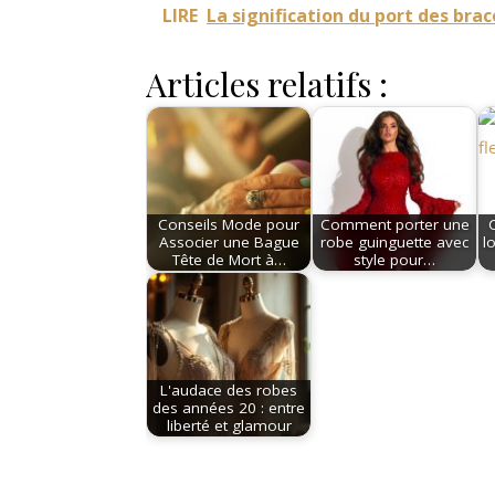
LIRE
La signification du port des brac
Articles relatifs :
Conseils Mode pour
Comment porter une
Associer une Bague
robe guinguette avec
l
Tête de Mort à…
style pour…
L'audace des robes
des années 20 : entre
liberté et glamour