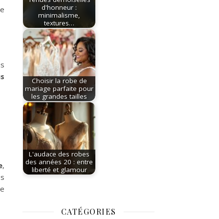
d'honneur :
de
minimalisme,
textures…
us
us
Choisir la robe de
mariage parfaite pour
les grandes tailles
L'audace des robes
des années 20 : entre
e
,
liberté et glamour
es
ne
CATÉGORIES