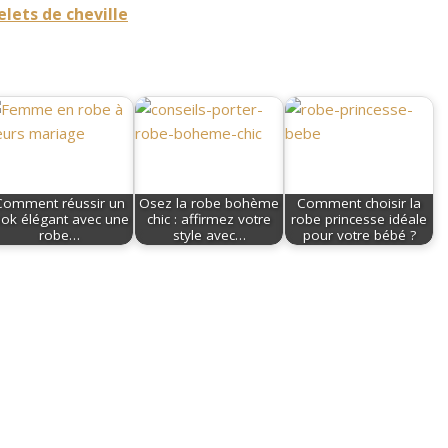
elets de cheville
Comment réussir un
Osez la robe bohème
Comment choisir la
ook élégant avec une
chic : affirmez votre
robe princesse idéale
robe…
style avec…
pour votre bébé ?