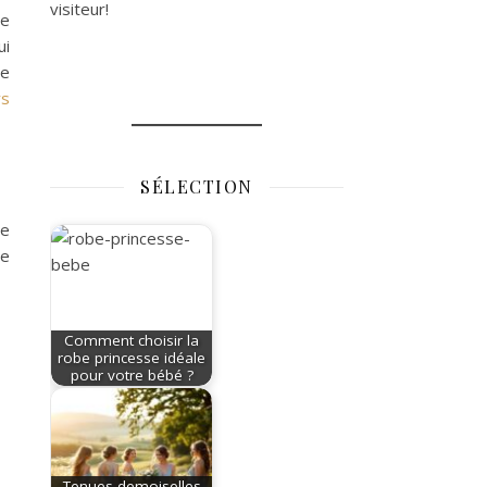
visiteur!
ne
ui
ée
rs
SÉLECTION
re
re
Comment choisir la
robe princesse idéale
pour votre bébé ?
Tenues demoiselles