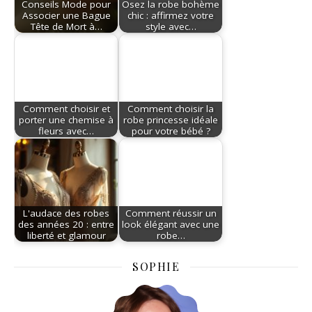
Conseils Mode pour
Osez la robe bohème
Associer une Bague
chic : affirmez votre
Tête de Mort à…
style avec…
Comment choisir et
Comment choisir la
porter une chemise à
robe princesse idéale
fleurs avec…
pour votre bébé ?
L'audace des robes
Comment réussir un
des années 20 : entre
look élégant avec une
liberté et glamour
robe…
SOPHIE