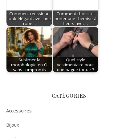
Comment réussir un
Comment choisir et
look élégant avec une
porter une chemise à
robe…
fleurs avec…
Sublimer la
Quel style
morphologie en O
vestimentaire pour
sans compromis
une bague tortue ?
CATÉGORIES
Accessoires
Bijoux