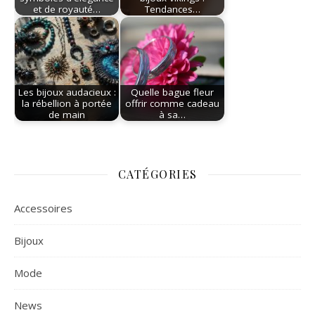
et de royauté…
Tendances…
Les bijoux audacieux :
Quelle bague fleur
la rébellion à portée
offrir comme cadeau
de main
à sa…
CATÉGORIES
Accessoires
Bijoux
Mode
News