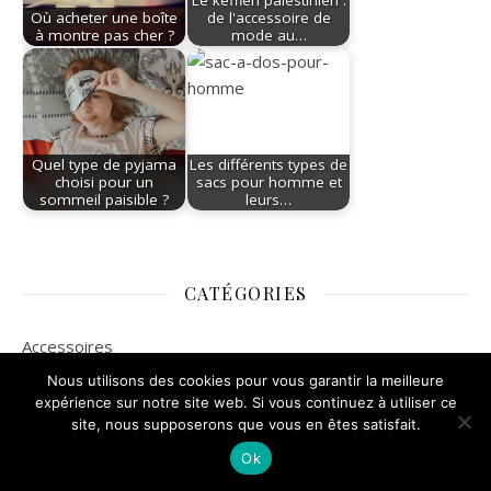
Le keffieh palestinien :
Où acheter une boîte
de l'accessoire de
à montre pas cher ?
mode au…
Quel type de pyjama
Les différents types de
choisi pour un
sacs pour homme et
sommeil paisible ?
leurs…
CATÉGORIES
Accessoires
Nous utilisons des cookies pour vous garantir la meilleure
Bijoux
expérience sur notre site web. Si vous continuez à utiliser ce
site, nous supposerons que vous en êtes satisfait.
Mode
Ok