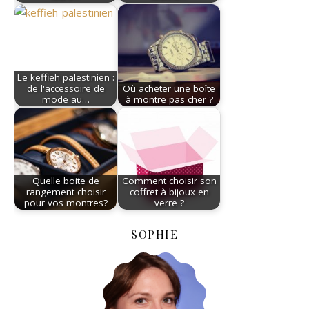
Le keffieh palestinien :
de l'accessoire de
Où acheter une boîte
mode au…
à montre pas cher ?
Quelle boite de
Comment choisir son
rangement choisir
coffret à bijoux en
pour vos montres?
verre ?
SOPHIE