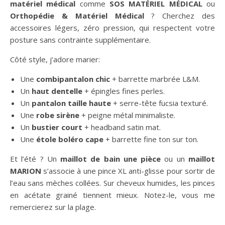
matériel médical
comme
SOS MATÉRIEL MÉDICAL
ou
Orthopédie & Matériel Médical
? Cherchez des
accessoires légers, zéro pression, qui respectent votre
posture sans contrainte supplémentaire.
Côté style, j’adore marier:
Une
combipantalon chic
+ barrette marbrée L&M.
Un
haut dentelle
+ épingles fines perles.
Un
pantalon taille haute
+ serre-tête fucsia texturé.
Une
robe sirène
+ peigne métal minimaliste.
Un
bustier court
+ headband satin mat.
Une
étole boléro cape
+ barrette fine ton sur ton.
Et l’été ? Un
maillot de bain une pièce
ou un
maillot
MARION
s’associe à une pince XL anti-glisse pour sortir de
l’eau sans mèches collées. Sur cheveux humides, les pinces
en acétate grainé tiennent mieux. Notez-le, vous me
remercierez sur la plage.