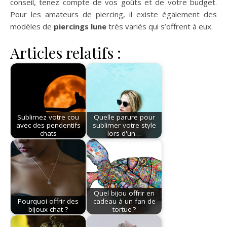
conseil, tenez compte de vos goûts et de votre budget.
Pour les amateurs de piercing, il existe également des
modèles de
piercings lune
très variés qui s’offrent à eux.
Articles relatifs :
Sublimez votre cou
Quelle parure pour
avec des pendentifs
sublimer votre style
chats
lors d'un…
Quel bijou offrir en
Pourquoi offrir des
cadeau à un fan de
bijoux chat ?
tortue ?