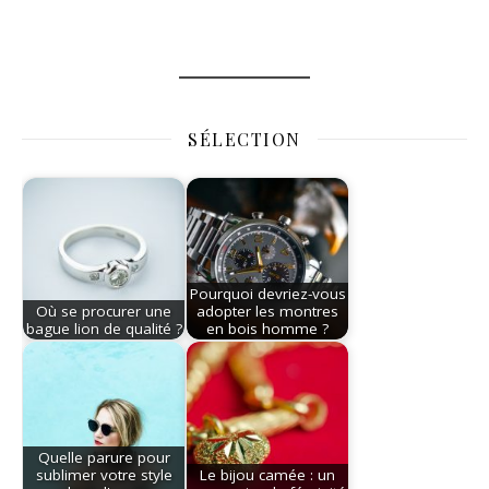
SÉLECTION
Pourquoi devriez-vous
Où se procurer une
adopter les montres
bague lion de qualité ?
en bois homme ?
Quelle parure pour
sublimer votre style
Le bijou camée : un