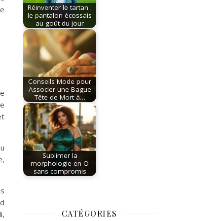
Réinventer le tartan :
ce
le pantalon écossais
au goût du jour
Conseils Mode pour
Associer une Bague
ne
Tête de Mort à…
Le
et
ou
Sublimer la
e,
morphologie en O
sans compromis
us
nd
CATÉGORIES
i,