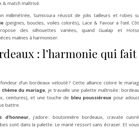
 & match maîtrisé.
n millimétrée, Sumissura réussit de jolis tailleurs et robes s
ie
(peignes, boucles, voiles colorés), Lace & Favour a l’œil. Cô
 propose des silhouettes variées, quand Gualap et Hotse
èces malines à harmoniser.
rdeaux : l’harmonie qui fait
fondeur d’un bordeaux velouté ? Cette alliance colore le maria
le thème du mariage
, je travaille une palette maîtrisée : bordea
ux, ceintures), et une touche de
bleu poussiéreux
pour adouci
se battre.
s d’honneur
, j’adore : boutonnière bordeaux, cravate cuivr
bes sont dans la palette. Le marié ressort sans écraser. Et vous