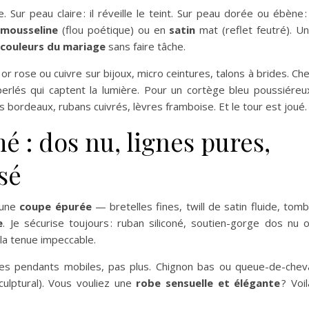
Sur peau claire : il réveille le teint. Sur peau dorée ou ébène : 
n
mousseline
(flou poétique) ou en
satin
mat (reflet feutré). U
couleurs du mariage
sans faire tâche.
or rose ou cuivre sur bijoux, micro ceintures, talons à brides. Ch
erlés qui captent la lumière. Pour un cortège bleu poussiéreu
 bordeaux, rubans cuivrés, lèvres framboise. Et le tour est joué.
 : dos nu, lignes pures,
sé
 une
coupe épurée
— bretelles fines, twill de satin fluide, tom
e
. Je sécurise toujours : ruban siliconé, soutien-gorge dos nu 
la tenue impeccable.
 des pendants mobiles, pas plus. Chignon bas ou queue-de-chev
ulptural). Vous vouliez une
robe sensuelle et élégante
? Voil