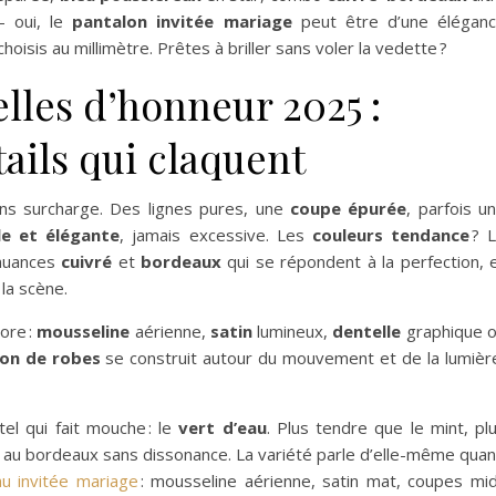
— oui, le
pantalon invitée mariage
peut être d’une élégan
sis au millimètre. Prêtes à briller sans voler la vedette ?
les d’honneur 2025 :
ails qui claquent
ans surcharge. Des lignes pures, une
coupe épurée
, parfois u
le et élégante
, jamais excessive. Les
couleurs tendance
? 
 nuances
cuivré
et
bordeaux
qui se répondent à la perfection, 
la scène.
core :
mousseline
aérienne,
satin
lumineux,
dentelle
graphique 
ion de robes
se construit autour du mouvement et de la lumièr
el qui fait mouche : le
vert d’eau
. Plus tendre que le mint, pl
et au bordeaux sans dissonance. La variété parle d’elle-même qua
au invitée mariage
: mousseline aérienne, satin mat, coupes mid