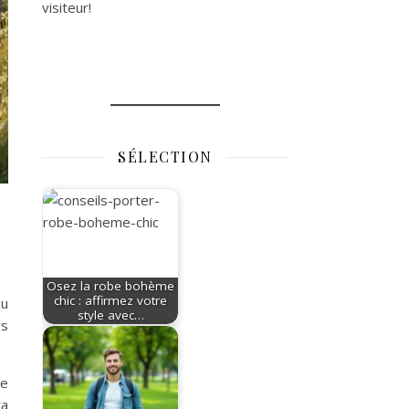
visiteur!
SÉLECTION
Osez la robe bohème
chic : affirmez votre
su
style avec…
rs
Je
ra