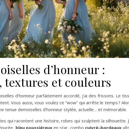
iselles d’honneur :
 textures et couleurs
iselles d’honneur parfaitement accordé, j’ai des frissons. Le tis
itent. Vous aussi, vous voulez ce “wow” qui arrête le temps ? Alo
une tenue demoiselles d’honneur stylée, actuelle… et mémorable.
es qui racontent une histoire, robes qui sculptent la silhouette. 
épurée,
bleu poussiéreux
en star, combo
cuivré–bordeaux
ult