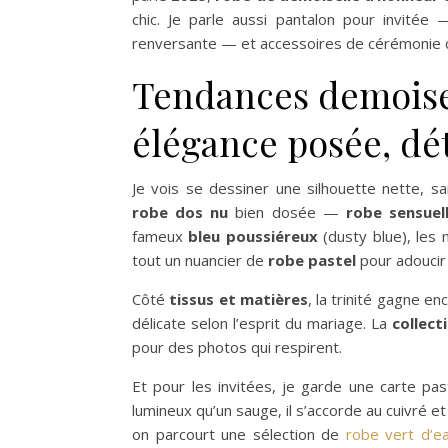
chic. Je parle aussi pantalon pour invitée 
renversante — et accessoires de cérémonie choi
Tendances demoisel
élégance posée, dét
Je vois se dessiner une silhouette nette, s
robe dos nu
bien dosée —
robe sensuel
fameux
bleu poussiéreux
(dusty blue), les
tout un nuancier de
robe pastel
pour adoucir 
Côté
tissus et matières
, la trinité gagne en
délicate selon l’esprit du mariage. La
collect
pour des photos qui respirent.
Et pour les invitées, je garde une carte past
lumineux qu’un sauge, il s’accorde au cuivré 
on parcourt une sélection de
robe vert d’e