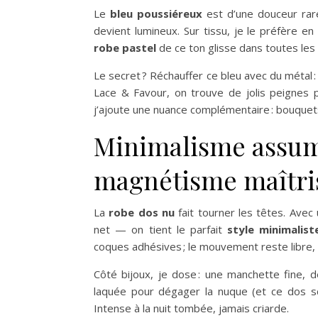
Le
bleu poussiéreux
est d’une douceur rare. 
devient lumineux. Sur tissu, je le préfère e
robe pastel
de ce ton glisse dans toutes les
Le secret ? Réchauffer ce bleu avec du métal : 
Lace & Favour, on trouve de jolis peignes p
j’ajoute une nuance complémentaire : bouquets
Minimalisme assumé
magnétisme maîtri
La
robe dos nu
fait tourner les têtes. Avec
net — on tient le parfait
style minimalist
coques adhésives ; le mouvement reste libre, 
Côté bijoux, je dose : une manchette fine,
laquée pour dégager la nuque (et ce dos sc
Intense à la nuit tombée, jamais criarde.