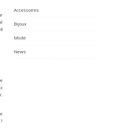
Accessoires
ur
té
Bijoux
ll
Mode
News
ge
ux
r.
ée
 ?