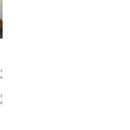
es
nt
st
nt