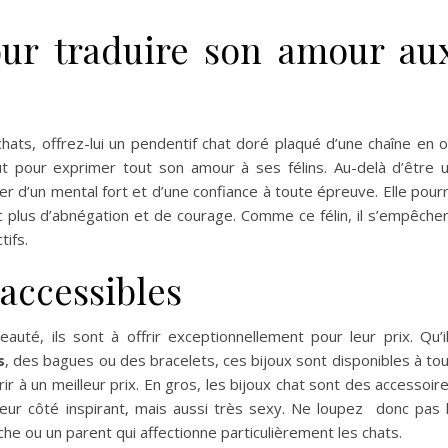
our traduire son amour au
ats, offrez-lui un pendentif chat doré plaqué d’une chaîne en o
 faut pour exprimer tout son amour à ses félins. Au-delà d’être 
er d’un mental fort et d’une confiance à toute épreuve. Elle pour
ec plus d’abnégation et de courage. Comme ce félin, il s’empêche
tifs.
accessibles
eauté, ils sont à offrir exceptionnellement pour leur prix. Qu’i
s
, des bagues ou des bracelets, ces bijoux sont disponibles à to
rir à un meilleur prix. En gros, les bijoux chat sont des accessoir
e leur côté inspirant, mais aussi très sexy. Ne loupez donc pas 
oche ou un parent qui affectionne particulièrement les chats.