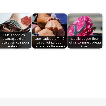
Quels sont les
avantages d’un
Quel cadeau offrir à
Quelle bague fleur
bracelet en cuir pour
sa conjointe pour
offrir comme cadeau
enfant ?
déclarer sa flamme ?
à sa…