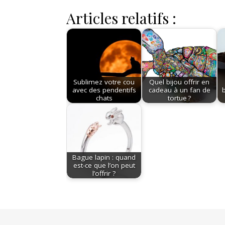
Articles relatifs :
Sublimez votre cou
Quel bijou offrir en
avec des pendentifs
cadeau à un fan de
chats
tortue ?
Bague lapin : quand
est-ce que l’on peut
l’offrir ?