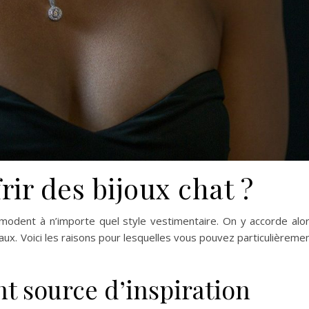
rir des bijoux chat ?
modent à n’importe quel style vestimentaire. On y accorde alo
eaux. Voici les raisons pour lesquelles vous pouvez particulièreme
nt source d’inspiration