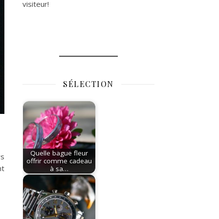
visiteur!
SÉLECTION
Quelle bague fleur
rs
offrir comme cadeau
nt
à sa…