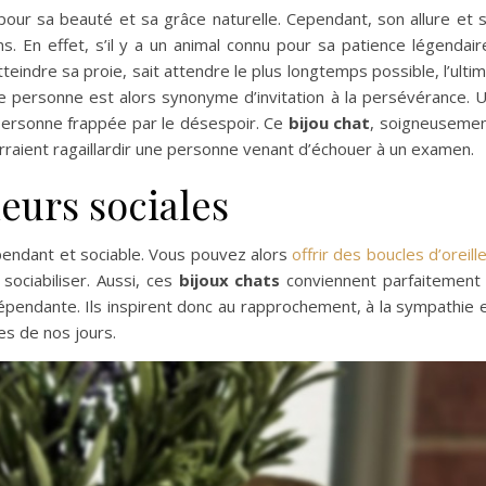
 pour sa beauté et sa grâce naturelle. Cependant, son allure et 
ns. En effet, s’il y a un animal connu pour sa patience légendair
tteindre sa proie, sait attendre le plus longtemps possible, l’ulti
 une personne est alors synonyme d’invitation à la persévérance. 
 personne frappée par le désespoir. Ce
bijou chat
, soigneuseme
raient ragaillardir une personne venant d’échouer à un examen.
leurs sociales
pendant et sociable. Vous pouvez alors
offrir des boucles d’oreill
sociabiliser. Aussi, ces
bijoux
chats
conviennent parfaitement
dépendante. Ils inspirent donc au rapprochement, à la sympathie 
res de nos jours.