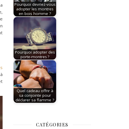
Pourquoi devriez-vous
sa
adopter les montres
e,
en bois homme ?
me
Un
nt
Pourquoi adopter des
porte-montres ?
es
 à
et
Quel cadeau offrir à
sa conjointe pour
déclarer sa flamme ?
CATÉGORIES