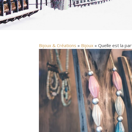
Bijoux & Créations
»
Bijoux
» Quelle est la part