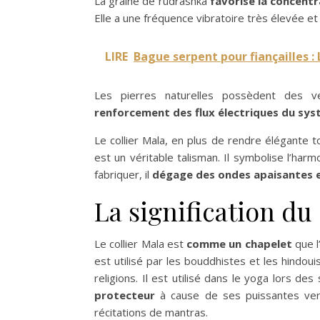
La graine de rudrashka
favorise la concentr
Elle a une fréquence vibratoire très élevée et 
LIRE
Bague serpent pour fiançailles :
Les pierres naturelles possèdent des v
renforcement des flux électriques du sy
Le collier Mala, en plus de rendre élégante 
est un véritable talisman. Il symbolise l’har
fabriquer, il
dégage des ondes apaisantes e
La signification du 
Le collier Mala est
comme un chapelet
que l
est utilisé par les bouddhistes et les hindouis
religions. Il est utilisé dans le yoga lors de
protecteur
à cause de ses puissantes vert
récitations de mantras.