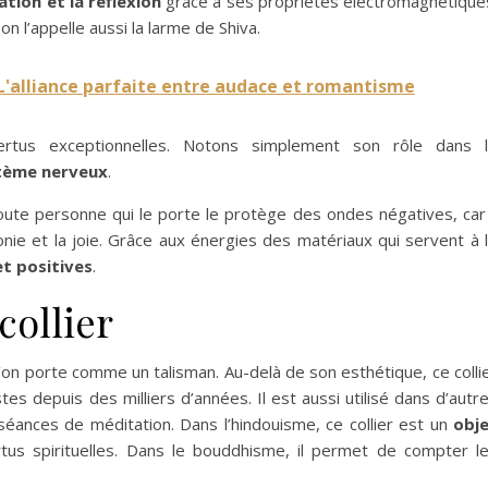
ation et la réflexion
grâce à ses propriétés électromagnétique
on l’appelle aussi la larme de Shiva.
 L'alliance parfaite entre audace et romantisme
ertus exceptionnelles. Notons simplement son rôle dans 
stème nerveux
.
toute personne qui le porte le protège des ondes négatives, car 
monie et la joie. Grâce aux énergies des matériaux qui servent à 
t positives
.
collier
’on porte comme un talisman. Au-delà de son esthétique, ce colli
tes depuis des milliers d’années. Il est aussi utilisé dans d’autr
s séances de méditation. Dans l’hindouisme, ce collier est un
obj
us spirituelles. Dans le bouddhisme, il permet de compter l