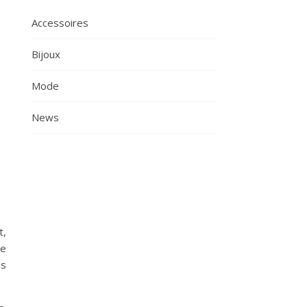
Accessoires
Bijoux
Mode
News
t,
ne
es