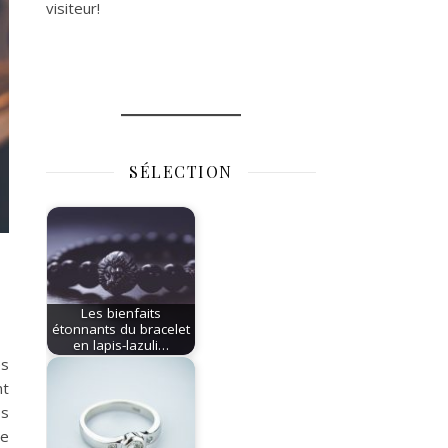
visiteur!
SÉLECTION
Les bienfaits
étonnants du bracelet
en lapis-lazuli…
ès
nt
ps
le