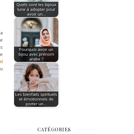
Quels sont les bijoux
lune à adopter pour
avoir un…
sa
le
es
Pourquoi avoir un
ne
bijou avec prénom
arabe ?
el
ou
Les bienfaits spirituels
et émotionnels de
porter un…
CATÉGORIES