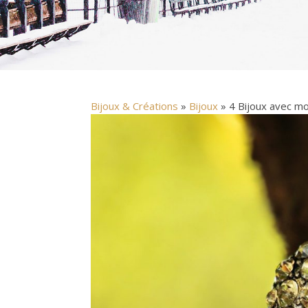
Bijoux & Créations
»
Bijoux
» 4 Bijoux avec mo