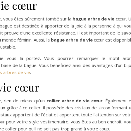
vie cœur
e, vous êtes sûrement tombé sur la
bague arbre de vie
cœur. 
ague est destinée à apporter de la joie à la personne à qui vo
it preuve d’une excellente résistance. Il est important de le savo
u monde féminin. Aussi, la
bague arbre de vie
cœur est disponib
justable.
e vous la portez. Vous pourrez remarquer le motif arb
 base de la bague. Vous bénéficiez ainsi des avantages d’un bij
es arbres de vie
.
 vie cœur
, rien de mieux qu’un
collier arbre de vie cœur
. Également 
ux grâce à ce collier. Il possède des cristaux de zircon formant 
istaux apportent de l’éclat et apportent toute l’attention sur vot
our pour votre style vestimentaire, vous êtes au bon endroit. Vo
re collier pour qu’il ne soit pas trop grand à votre coup.