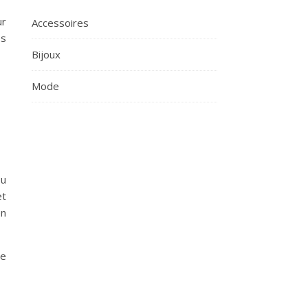
r
Accessoires
es
Bijoux
Mode
ou
et
en
te