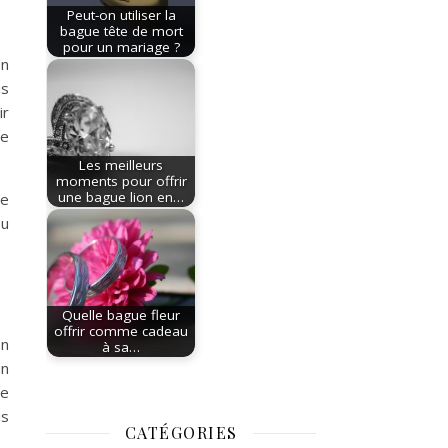
Peut-on utiliser la
bague tête de mort
pour un mariage ?
Un
us
ir
le
Les meilleurs
moments pour offrir
une bague lion en…
re
ou
Quelle bague fleur
offrir comme cadeau
en
à sa…
un
re
us
CATÉGORIES