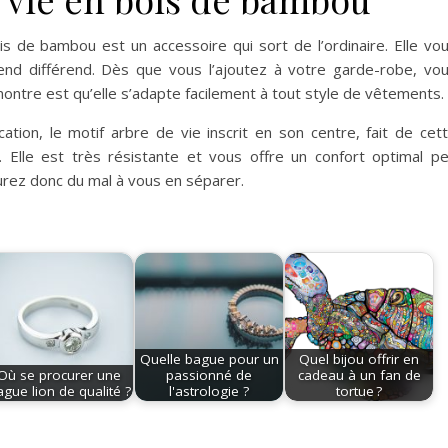
is de bambou est un accessoire qui sort de l’ordinaire. Elle vo
end différend. Dès que vous l’ajoutez à votre garde-robe, vo
ontre est qu’elle s’adapte facilement à tout style de vêtements.
ation, le motif arbre de vie inscrit en son centre, fait de cet
. Elle est très résistante et vous offre un confort optimal p
urez donc du mal à vous en séparer.
Quelle bague pour un
Quel bijou offrir en
Où se procurer une
passionné de
cadeau à un fan de
gue lion de qualité ?
l'astrologie ?
tortue ?