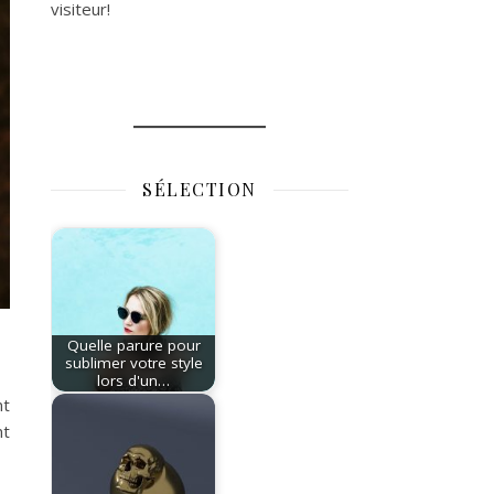
visiteur!
SÉLECTION
Quelle parure pour
sublimer votre style
lors d'un…
nt
nt