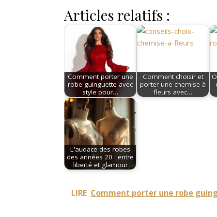
Articles relatifs :
Comment porter une
Comment choisir et
O
robe guinguette avec
porter une chemise à
style pour…
fleurs avec…
L'audace des robes
des années 20 : entre
liberté et glamour
LIRE
Comment porter une robe guingue