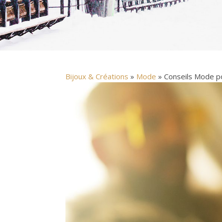
Bijoux & Créations
»
Mode
» Conseils Mode p