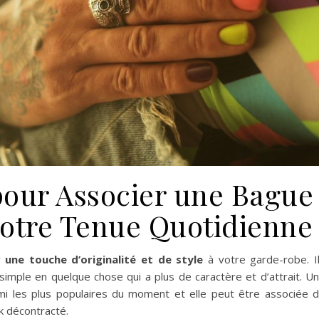
pour Associer une Bague
votre Tenue Quotidienne
r
une touche d’originalité et de style
à votre garde-robe. I
imple en quelque chose qui a plus de caractère et d’attrait. U
mi les plus populaires du moment et elle peut être associée 
k décontracté.