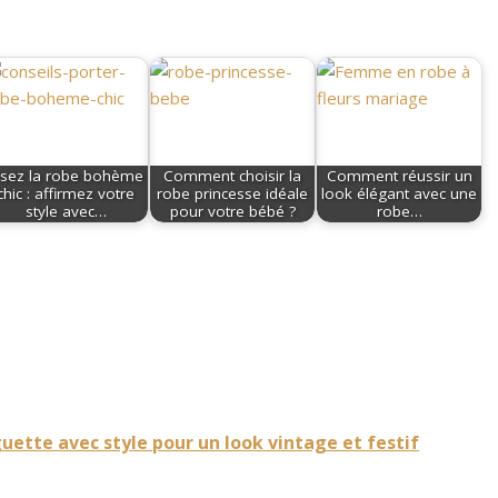
sez la robe bohème
Comment choisir la
Comment réussir un
chic : affirmez votre
robe princesse idéale
look élégant avec une
style avec…
pour votre bébé ?
robe…
tte avec style pour un look vintage et festif