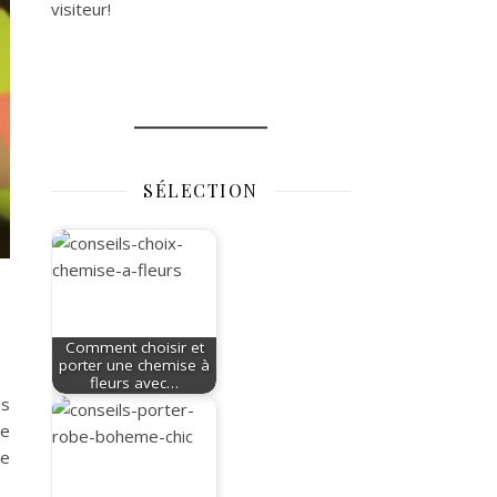
visiteur!
SÉLECTION
Comment choisir et
porter une chemise à
fleurs avec…
ls
ne
de