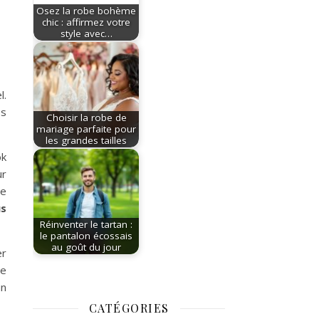
Osez la robe bohème
chic : affirmez votre
style avec…
l.
es
Choisir la robe de
mariage parfaite pour
les grandes tailles
ok
ur
re
us
Réinventer le tartan :
le pantalon écossais
au goût du jour
er
de
un
CATÉGORIES