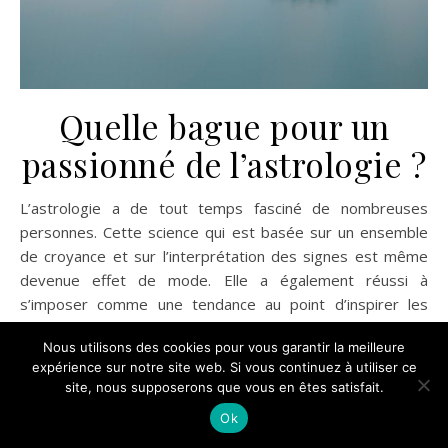
Quelle bague pour un
passionné de l’astrologie ?
L’astrologie a de tout temps fasciné de nombreuses
personnes. Cette science qui est basée sur un ensemble
de croyance et sur l’interprétation des signes est même
devenue effet de mode. Elle a également réussi à
s’imposer comme une tendance au point d’inspirer les
bijoutiers. Si vous êtes un passionné de l’astrologie,
Nous utilisons des cookies pour vous garantir la meilleure
découvrez la bague qui convient à votre signe du zodiaque
expérience sur notre site web. Si vous continuez à utiliser ce
et à votre personnalité. Bague pour signe astrologique
site, nous supposerons que vous en êtes satisfait.
Lion Les personnes nées sous ce signe ont une forte
Ok
personnalité. Elles sont dotées d’une autorité innée. Sans
être tyranniques, elles savent mener des troupes. La