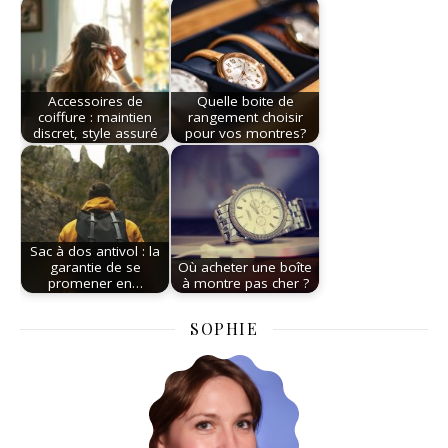
Accessoires de
Quelle boite de
coiffure : maintien
rangement choisir
discret, style assuré
pour vos montres?
Sac à dos antivol : la
garantie de se
Où acheter une boîte
promener en…
à montre pas cher ?
SOPHIE