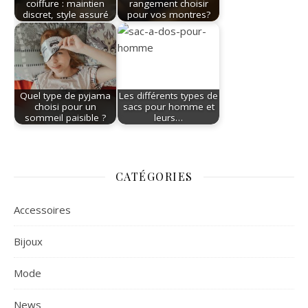
coiffure : maintien
rangement choisir
discret, style assuré
pour vos montres?
Quel type de pyjama
Les différents types de
choisi pour un
sacs pour homme et
sommeil paisible ?
leurs…
CATÉGORIES
Accessoires
Bijoux
Mode
News