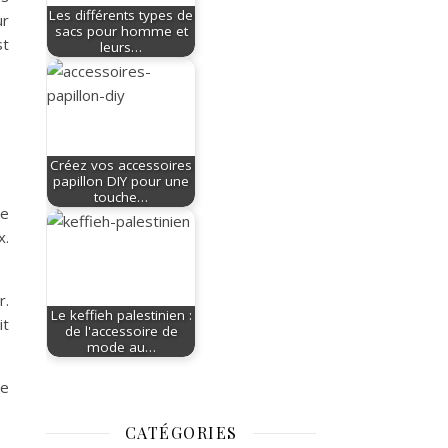
Les différents types de
ur
sacs pour homme et
st
leurs…
Créez vos accessoires
papillon DIY pour une
touche…
pe
x.
r.
Le keffieh palestinien :
it
de l'accessoire de
mode au…
de
CATÉGORIES