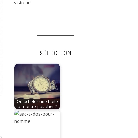
visiteur!
SÉLECTION
Où acheter une boîte
à montre pas cher ?
es