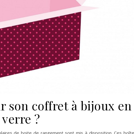
 son coffret à bijoux en
verre ?
aires de boite de rangement sont mis à disposition. Ces boît