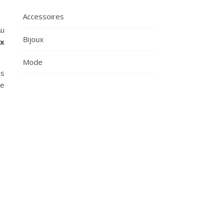
Accessoires
Au
Bijoux
ux
Mode
as
de