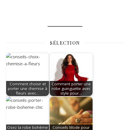
SÉLECTION
Comment choisir et
Comment porter une
porter une chemise à
robe guinguette avec
fleurs avec…
style pour…
Osez la robe bohème
Conseils Mode pour