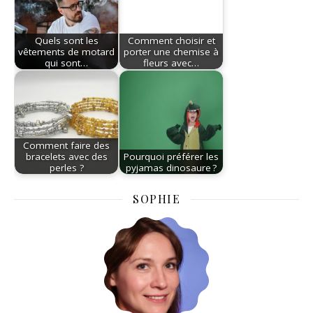
Quels sont les
Comment choisir et
vêtements de motard
porter une chemise à
qui sont…
fleurs avec…
Comment faire des
bracelets avec des
Pourquoi préférer les
perles ?
pyjamas dinosaure ?
SOPHIE