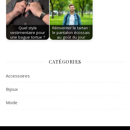
Quel style
Réinventer le tartan :
vestimentaire pour
le pantalon écossais
une bague tortue ?
au goût du jour
CATÉGORIES
Accessoires
Bijoux
Mode