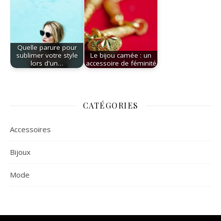
Quelle parure pour
sublimer votre style
Le bijou camée : un
lors d'un…
accessoire de féminité
CATÉGORIES
Accessoires
Bijoux
Mode