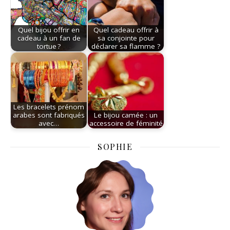
Quel bijou offrir en
Quel cadeau offrir à
cadeau à un fan de
sa conjointe pour
tortue ?
déclarer sa flamme ?
Les bracelets prénom
arabes sont fabriqués
Le bijou camée : un
avec…
accessoire de féminité
SOPHIE