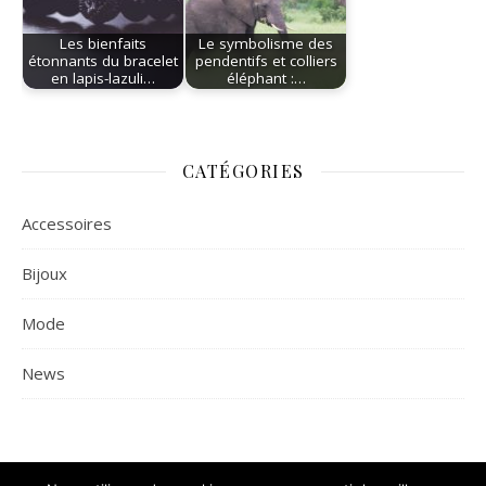
Les bienfaits
Le symbolisme des
étonnants du bracelet
pendentifs et colliers
en lapis-lazuli…
éléphant :…
CATÉGORIES
Accessoires
Bijoux
Mode
News