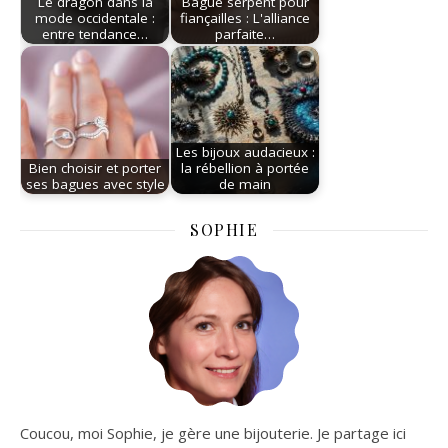
Le dragon dans la
Bague serpent pour
mode occidentale :
fiançailles : L'alliance
entre tendance…
parfaite…
Les bijoux audacieux :
Bien choisir et porter
la rébellion à portée
ses bagues avec style
de main
SOPHIE
Coucou, moi Sophie, je gère une bijouterie. Je partage ici