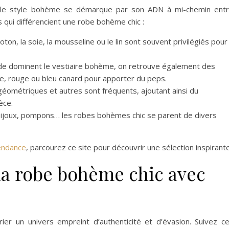
té, le style bohème se démarque par son ADN à mi-chemin ent
s qui différencient une robe bohème chic :
coton, la soie, la mousseline ou le lin sont souvent privilégiés pour
nude dominent le vestiaire bohème, on retrouve également des
ge, rouge ou bleu canard pour apporter du peps.
 géométriques et autres sont fréquents, ajoutant ainsi du
èce.
 bijoux, pompons… les robes bohèmes chic se parent de divers
endance
, parcourez ce site pour découvrir une sélection inspirante
a robe bohème chic avec
ier un univers empreint d’authenticité et d’évasion. Suivez c