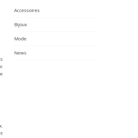
Accessoires
Bijoux
Mode
News
ns
ic
ne
x.
et