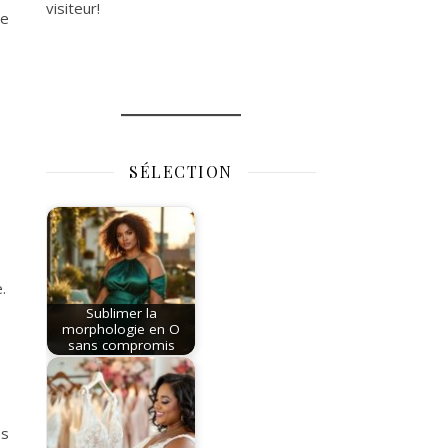
visiteur!
re
SÉLECTION
.
Sublimer la
morphologie en O
sans compromis
es