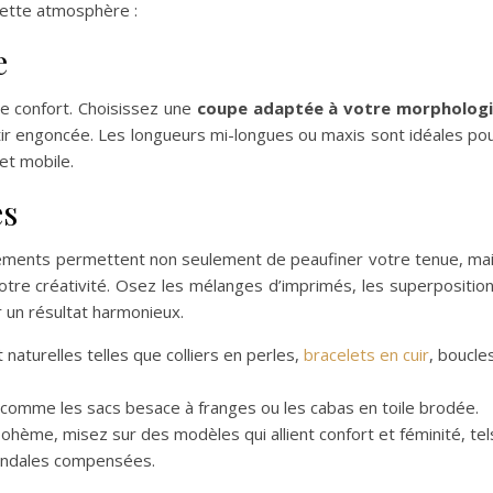
cette atmosphère :
e
e confort. Choisissez une
coupe adaptée à votre morpholog
tir engoncée. Les longueurs mi-longues ou maxis sont idéales po
et mobile.
es
léments permettent non seulement de peaufiner votre tenue, ma
otre créativité. Osez les mélanges d’imprimés, les superpositio
 un résultat harmonieux.
t naturelles telles que colliers en perles,
bracelets en cuir
, boucle
s, comme les sacs besace à franges ou les cabas en toile brodée.
 bohème, misez sur des modèles qui allient confort et féminité, tel
sandales compensées.