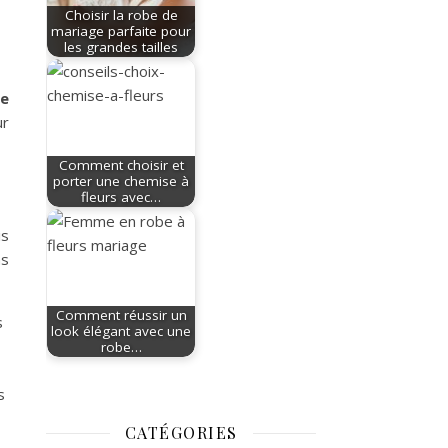
Choisir la robe de
mariage parfaite pour
les grandes tailles
ie
ur
Comment choisir et
porter une chemise à
fleurs avec…
is
ns
Comment réussir un
s
look élégant avec une
robe…
s
CATÉGORIES