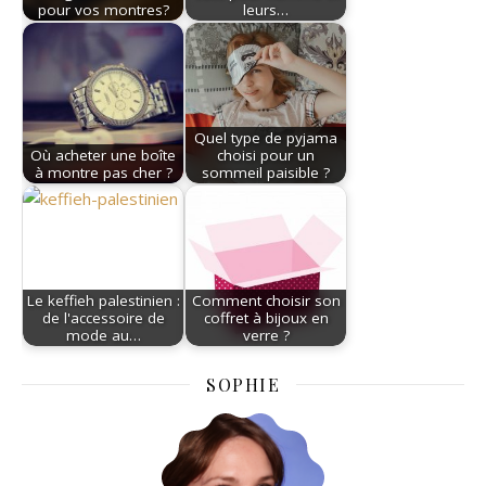
pour vos montres?
leurs…
Quel type de pyjama
Où acheter une boîte
choisi pour un
à montre pas cher ?
sommeil paisible ?
Le keffieh palestinien :
Comment choisir son
de l'accessoire de
coffret à bijoux en
mode au…
verre ?
SOPHIE