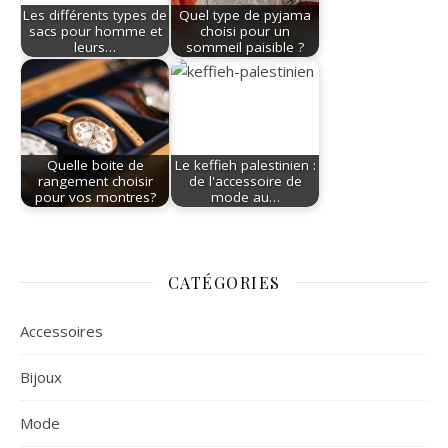
Les différents types de
Quel type de pyjama
sacs pour homme et
choisi pour un
leurs…
sommeil paisible ?
Quelle boite de
Le keffieh palestinien :
rangement choisir
de l'accessoire de
pour vos montres?
mode au…
CATÉGORIES
Accessoires
Bijoux
Mode