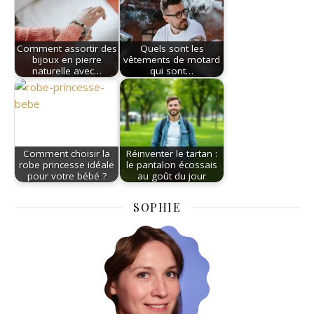
Comment assortir des
Quels sont les
bijoux en pierre
vêtements de motard
naturelle avec…
qui sont…
Comment choisir la
Réinventer le tartan :
robe princesse idéale
le pantalon écossais
pour votre bébé ?
au goût du jour
SOPHIE