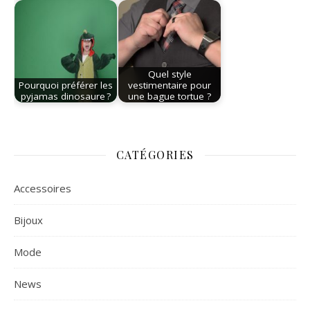
Quel style
Pourquoi préférer les
vestimentaire pour
pyjamas dinosaure ?
une bague tortue ?
CATÉGORIES
Accessoires
Bijoux
Mode
News